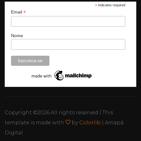
*
indicates required
*
Email
Nome
Copyright ©
2026 All rights reserved | This
template is made with
by
Colorlib
| Amapá
Digital